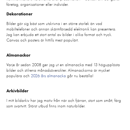
företag, organisationer eller individer.
Dekorationer
Bilder gör sig bäst som utskrivna i en större storlek än vad
mobiltelefoner och annan skärmförsedd elektronik kan presentera.
Jag kan erbjuda ett stort antal av bilder i olika format och tryck.
Canvas och posters är hittills mest populärt.
Almanackor
Varje år sedan 2008 ger jag ut en almanacka med 13 högupplösta
bilder och stilrena månadsöversikter. Almanackorna är mycket
populära och
2026 års almanacka
går nu beställa!
Arkivbilder
I mitt bildarkiv har jag motiv från när och fjärran, stort som smått, färg
som svartvitt. Störst utbud finns inom naturbilder.